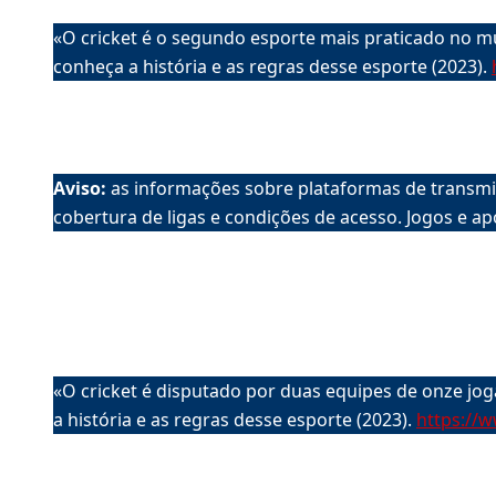
«O cricket é o segundo esporte mais praticado no mund
conheça a história e as regras desse esporte (2023).
Este guia reúne tudo o que um iniciante precisa saber: reg
curadoria de cricket games, das arcadas casuais aos simul
Aviso:
as informações sobre plataformas de transmiss
cobertura de ligas e condições de acesso. Jogos e a
O que é cricket e como funcio
O cricket é um esporte coletivo disputado por duas equ
acontecem as principais jogadas. O objetivo, no fundo, é 
«O cricket é disputado por duas equipes de onze jog
a história e as regras desse esporte (2023).
https://
A dinâmica lembra uma mistura entre beisebol e tênis, m
o taco (
bat
) e aproveita para correr entre os wickets e s