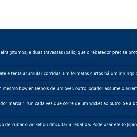
ciantes
lacar ao vivo ou jogo digital:
eira (stumps) e duas travessas (bails) que o rebatedor precisa pro
e e tenta acumular corridas. Em formatos curtos há um innings po
um mesmo bowler. Depois de um over, outro jogador assume o arre
or marca 1 run cada vez que corre de um wicket ao outro. Se a bol
 derrubar o wicket ou dificultar a rebatida. Pode usar efeito (spin