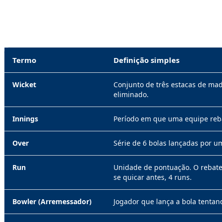
Glossário essencial do cricket para ini
Abaixo estão os termos que você encontrará em qualquer p
Termo
Definição simples
Wicket
Conjunto de três estacas de mad
eliminado.
Innings
Período em que uma equipe rebat
Over
Série de 6 bolas lançadas por 
Run
Unidade de pontuação. O rebated
se quicar antes, 4 runs.
Bowler (Arremessador)
Jogador que lança a bola tentando