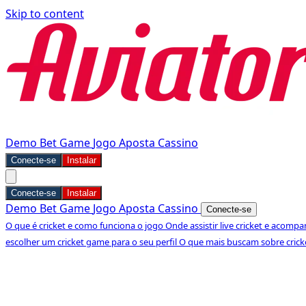
Skip to content
Demo
Bet
Game
Jogo
Aposta
Cassino
Conecte-se
Instalar
Conecte-se
Instalar
Demo
Bet
Game
Jogo
Aposta
Cassino
Conecte-se
O que é cricket e como funciona o jogo
Onde assistir live cricket e acompa
escolher um cricket game para o seu perfil
O que mais buscam sobre crick