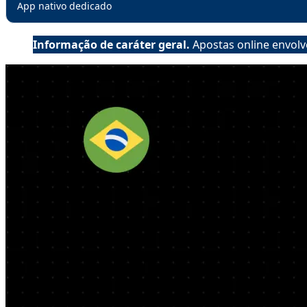
App nativo dedicado
Informação de caráter geral.
Apostas online envolve