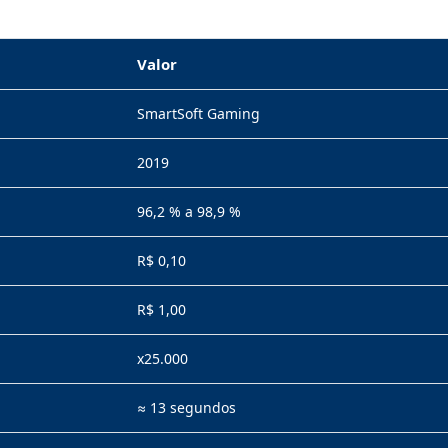
 aposta.
Não existe estratégia que elimine a vantagem da
Valor
SmartSoft Gaming
2019
96,2 % a 98,9 %
R$ 0,10
R$ 1,00
x25.000
≈ 13 segundos