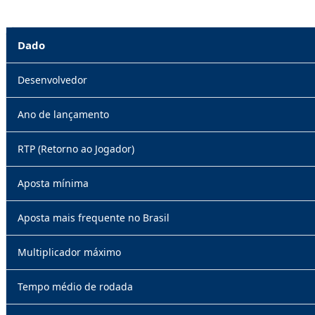
sacar (cash out) antes do crash. Se não fizer isso, perde a
Dado
Desenvolvedor
Ano de lançamento
RTP (Retorno ao Jogador)
Aposta mínima
Aposta mais frequente no Brasil
Multiplicador máximo
Tempo médio de rodada