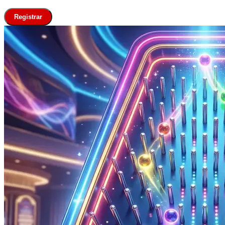
Registrar