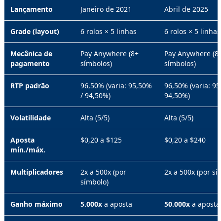
Lançamento
Janeiro de 2021
Abril de 2025
Grade (layout)
6 rolos × 5 linhas
6 rolos × 5 linhas
Mecânica de
Pay Anywhere (8+
Pay Anywhere (8
pagamento
símbolos)
símbolos)
RTP padrão
96,50% (varia: 95,50%
96,50% (varia: 95
/ 94,50%)
94,50%)
Volatilidade
Alta (5/5)
Alta (5/5)
Aposta
$0,20 a $125
$0,20 a $240
mín./máx.
Multiplicadores
2x a 500x (por
2x a 500x (por sí
símbolo)
Ganho máximo
5.000x
a aposta
50.000x
a aposta