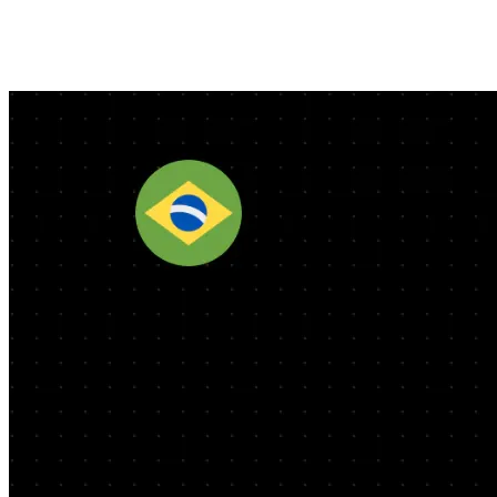
experientes. A volatilidade é classificada como
alta
(5 de
5), o que significa pagamentos menos frequentes,
porém em valores maiores quando acontecem.